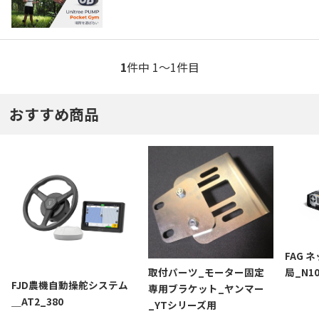
1
件中 1〜1件目
おすすめ商品
FAG 
局_N1
取付パーツ_モーター固定
FJD農機自動操舵システム
専用ブラケット_ヤンマー
＿AT2_380
_YTシリーズ用