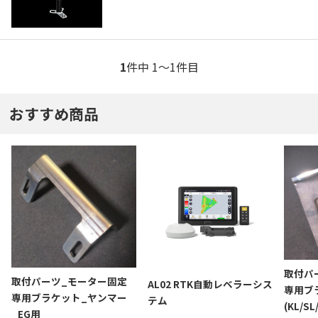
1
件中 1〜1件目
おすすめ商品
取付パ
取付パーツ_モーター固定
AL02 RTK自動レベラーシス
専用ブ
専用ブラケット_ヤンマー
テム
(KL/S
_EG用