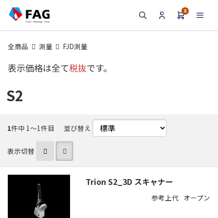
0
検索
全商品
測量
FJD測量
表示価格は全て
税抜
です。
S2
1
件中 1〜1件目
並び替え
表示切替
Trion S2_3D スキャナー
参考上代
オープン