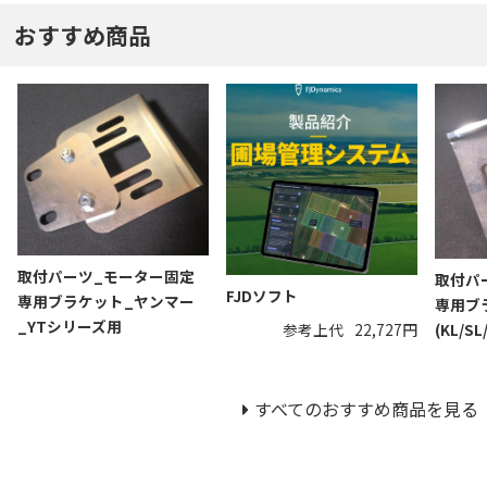
おすすめ商品
取付パーツ_モーター固定
取付パ
FJDソフト
専用ブラケット_ヤンマー
専用ブ
_YTシリーズ用
参考上代
22,727円
(KL/S
すべてのおすすめ商品を見る