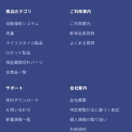
4.当社が会員に付与するログインID及びパスワード
商品カテゴリ
ご利用案内
は、会員本人が責任をもって管理するものとします。
ログインID及びパスワードの第三者による盗用・悪用
自動操舵システム
ご利用案内
に伴う損害について、当社は責任を負いません。
測量
新規会員登録
ライフスタイル製品
よくある質問
5.会員は、民法・商法その他日本国の法律に基づき、
ロボット製品
法律を遵守し商取引を有効に履行することのできる法
保証期間切れパーツ
人又は個人とし、これに違反する行為、または違反の
恐れのあることが発覚した場合には、会員資格は、何
全商品一覧
らの通知もすることなく直ちに喪失するものとしま
す。
サポート
会社案内
資料ダウンロード
会社概要
第2条（会員規約の変更）
お問い合わせ
特定商取引法に基づく表記
1.当社は、本規約をいつでも当社の裁量により変更す
ることができるものとします。
新着情報一覧
個人情報の取り扱い
利用規約