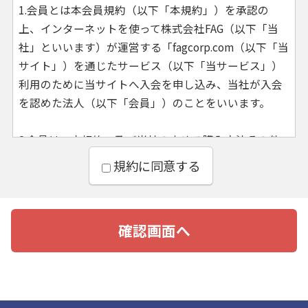
1.会員とは本会員規約（以下「本規約」）を承認の
上、インターネットを使って株式会社FAG（以下「当
社」といいます）が運営する「fagcorp.com（以下「当
サイト」）を通じたサービス（以下「当サービス」）
利用のために当サイトへ入会を申し込み、当社が入会
を認めた法人（以下「会員」）のことをいいます。
2.会員は、本規約、及び当社の定める購入方法その他
当社が必要に応じて定める取引条件等に従い、当サー
規約に同意する
ビスを利用するものとします。
3.会員は、会員資格又はこれらに基づく権利義務を第
三者に利用させたり、第三者と共用したり、貸与、譲
渡、移転、売買、担保設定等はできないものとしま
す。上記行為に伴う損害について当社は一切の責任を
負いません。