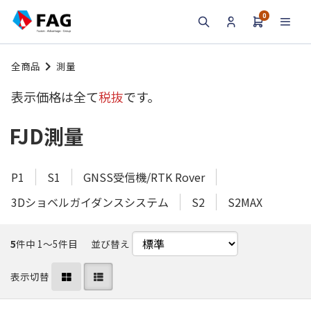
0
検索
全商品
測量
表示価格は全て
税抜
です。
FJD測量
P1
S1
GNSS受信機/RTK Rover
3Dショベルガイダンスシステム
S2
S2MAX
5
件中 1〜5件目
並び替え
表示切替